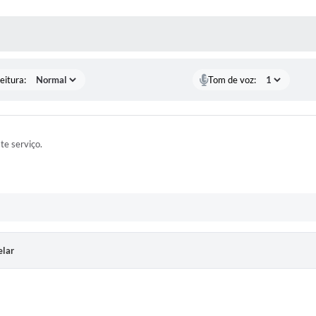
 MÍDIAS
eitura:
Tom de voz:
ste serviço.
elar