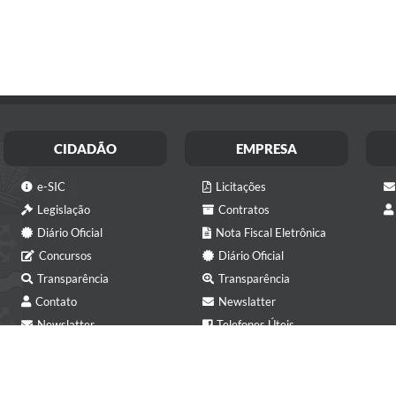
CIDADÃO
EMPRESA
e-SIC
Licitações
Legislação
Contratos
Diário Oficial
Nota Fiscal Eletrônica
Concursos
Diário Oficial
Transparência
Transparência
Contato
Newslatter
Newslatter
Telefones Úteis
Telefones Úteis
ISS
Versão do Sistema:
3.5.3 - 19/06/2026
Ultima at
ITBI