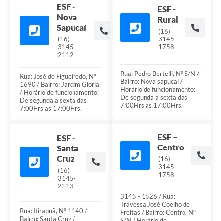
ESF -
ESF -
Nova
Rural
Sapucaí
(16)
(16)
3145-
3145-
1758
2112
Rua: Pedro Bertelli, Nº S/N /
Rua: José de Figueiredo, Nº
Bairro: Nova sapucaí /
1690 / Bairro: Jardim Gloria
Horário de funcionamento:
/ Horário de funcionamento:
De segunda a sexta das
De segunda a sexta das
7:00Hrs as 17:00Hrs.
7:00Hrs as 17:00Hrs.
ESF –
ESF -
Centro
Santa
Cruz
(16)
3145-
(16)
1758
3145-
2113
3145 - 1526 / Rua:
Travessa José Coelho de
Rua: Itirapuã, Nº 1140 /
Freitas / Bairro: Centro, Nº
Bairro: Santa Cruz /
S/N / Horário de