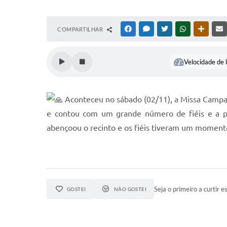
COMPARTILHAR
FACEBOOK
MESSENGER
TWITTER
WHATSAPP
OUTRAS
Velocidade de l
Aconteceu no sábado (02/11), a Missa Campal
e contou com um grande número de fiéis e a pr
abençoou o recinto e os fiéis tiveram um moment
Seja o primeiro a curtir es
GOSTEI
NÃO GOSTEI