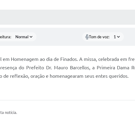
 MÍDIAS
RECEBA NOTÍCIAS
eitura:
Tom de voz:
 em Homenagem ao dia de Finados. A missa, celebrada em frente
esença do Prefeito Dr. Mauro Barcellos, a Primeira Dama Re
o de reflexão, oração e homenagearam seus entes queridos.
ta notícia.