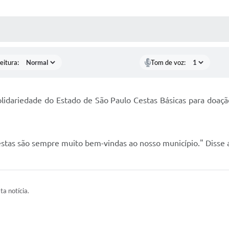
 MÍDIAS
RECEBA NOTÍCIAS
eitura:
Tom de voz:
olidariedade do Estado de São Paulo Cestas Básicas para doaç
estas são sempre muito bem-vindas ao nosso município." Disse
ta notícia.