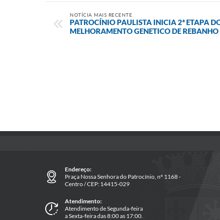
NOTÍCIA MAIS RECENTE
PATROCÍNIO PAULISTA INICIA 2ª ETAPA D
MELHORAMENTO GENETICO DE REBANHO
Endereço:
Praça Nossa Senhora do Patrocínio, nº 1168 -
Centro / CEP: 14415-029
Atendimento:
Atendimento de Segunda-feira
a Sexta-feira das 8:00 as 17:00.