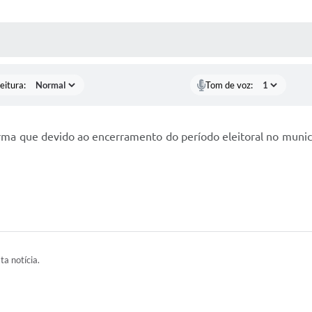
 MÍDIAS
RECEBA NOTÍCIAS
eitura:
Tom de voz:
orma que devido ao encerramento do período eleitoral no municí
ta notícia.