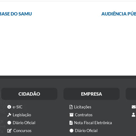
BASE DO SAMU
AUDIÊNCIA PÚB
CIDADÃO
EMPRESA
e-SIC
Licitações
Legislação
Contratos
Diário Oficial
Nota Fiscal Eletrônica
Concursos
Diário Oficial