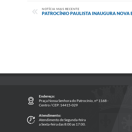
NOTÍCIA MAIS RECENTE
PATROCÍNIO PAULISTA INAUGURA NOVA 
Endereço:
Praça Nossa Senhora do Patrocínio, nº 1168 -
Centro / CEP: 14415-029
Atendimento:
Atendimento de Segunda-feira
a Sexta-feira das 8:00 as 17:00.