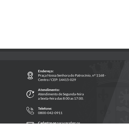
Endereço:
Praça Nossa Senhora do Patrocínio, nº 1168 -
Centro / CEP: 14415-029
Atendimento:
Atendimento de Segunda-feira
a Sexta-feira das 8:00 as 17:00.
Telefone:
0800-042-0911
Cadastre-se
para receber os
informativos da prefeitura