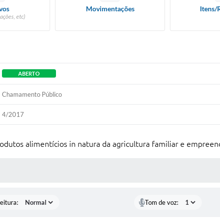
vos
Movimentações
Itens/
ações, etc)
ABERTO
Chamamento Público
4/2017
utos alimentícios in natura da agricultura familiar e empreend
 MÍDIAS
eitura:
Tom de voz: