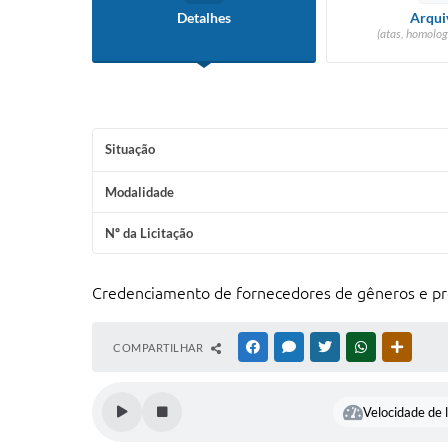
Detalhes
Arqui
(atas, homolog
Situação
Modalidade
Nº da Licitação
Credenciamento de fornecedores de gêneros e prod
COMPARTILHAR
FACEBOOK
MESSENGER
TWITTER
WHATSAPP
OUTRAS
Velocidade de l