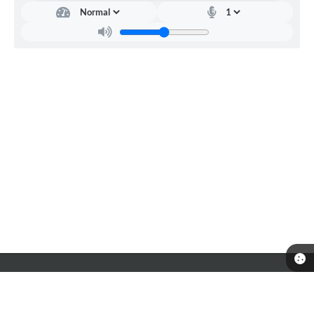
Telefone: 0800-042-0911
Endereço: Praça Nossa Senhora do Patrocínio, nº 1168 - Centro | CEP:
14415-029
Atendimento de Segunda-feira a Sexta-feira das 8:00 as 17:00.