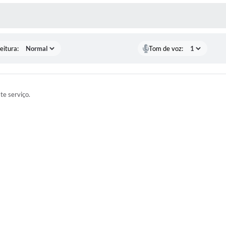
 MÍDIAS
eitura:
Tom de voz:
ste serviço.