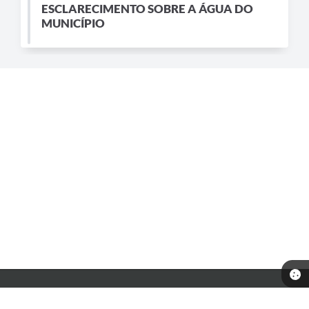
ESCLARECIMENTO SOBRE A ÁGUA DO
MUNICÍPIO
Telefone: 0800-042-0911
Endereço: Praça Nossa Senhora do Patrocínio, nº 1168 - Centro | CEP: