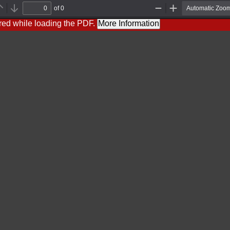
of 0
Previous
Next
Zoom
Zoom
Out
In
red while loading the PDF.
More Information