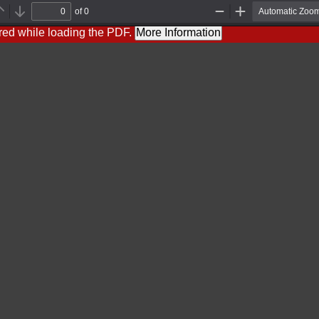
of 0
Previous
Next
Zoom
Zoom
Out
In
red while loading the PDF.
More Information