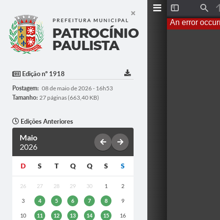
Toggle
Find
Sidebar
An error occur
Edição nº 1918
Postagem:
08 de maio de 2026 - 16h53
Tamanho:
27 páginas (663,40 KB)
Edições Anteriores
Maio
2026
D
S
T
Q
Q
S
S
26
27
28
29
30
1
2
3
4
5
6
7
8
9
10
11
12
13
14
15
16