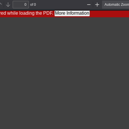
of 0
Previous
Next
Zoom
Zoom
Out
In
red while loading the PDF.
More Information